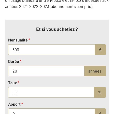
un usage standard entre 1400,0 € et 1940,0 € indexées aux
années 2021, 2022, 2023 (abonnements compris).
Et si vous achetiez ?
Mensualité
*
€
Durée
*
années
Taux
*
%
Apport
*
€