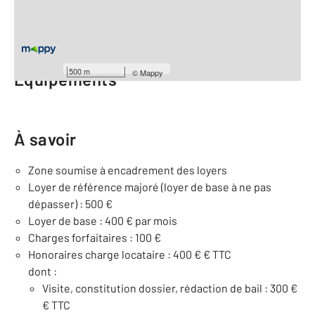
Étage : Rez-de-chaussée
Nombre de pièces : 2
[Voir le détail]
500 m
©
Mappy
Équipements
À savoir
Zone soumise à encadrement des loyers
Loyer de référence majoré (loyer de base à ne pas
dépasser) : 500 €
Loyer de base : 400 € par mois
Charges forfaitaires : 100 €
Honoraires charge locataire : 400 € € TTC
dont :
Visite, constitution dossier, rédaction de bail : 300 €
€ TTC