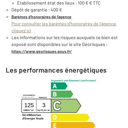
Etablissement état des lieux : 100 € € TTC
Dépôt de garantie : 400 €
Barèmes d'honoraires de l'agence
Pour consulter les barèmes d'honoraires de l'agence,
cliquez ici
Les informations sur les risques auxquels ce bien est
exposé sont disponibles sur le site Géorisques :
https://www.georisques.gouv.fr/
Les performances énergétiques
logement extrêmement performant
consommation
(énergie primaire)
émissions
125
3
2
2
kg CO
/m
.an
kWh/m
.an
2
54 kWh/m²/an
d'énergie finale