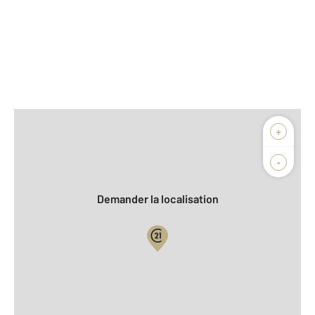
Afficher sur la carte :
+
Agence
-
Demander la localisation
Vue globale
Location meublée
2
Surface totale : 144 m
2
Surface habitable : 14,2 m