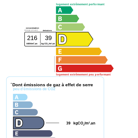
logement extrêmement performant
consommation
(énergie primaire)
émissions
216
39
2
2
kWh/m
.an
kg CO
/m
.an
2
logement extrêmement peu performant
Dont émissions de gaz à effet de serre
*
peu d'émissions de CO2
39
kgCO
/m
.an
2
2