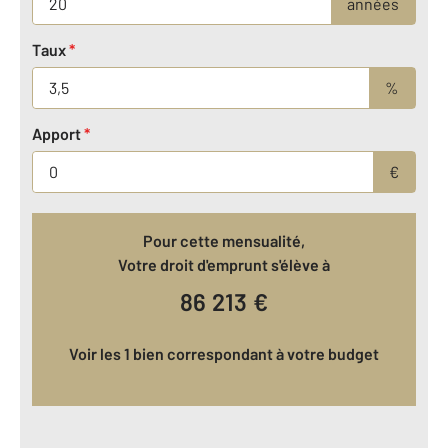
années
Taux
*
%
Apport
*
€
Pour cette mensualité,
Votre droit d'emprunt s'élève à
86 213
€
Voir les 1 bien correspondant à votre budget