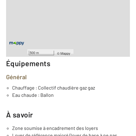
Location meublée
2
Surface totale : 100 m
2
Surface habitable : 100 m
Type d'appartement : F5
Étage : Rez-de-chaussée
Nombre de pièces : 2
[Voir le détail]
500 m
©
Mappy
Équipements
Général
Chauffage : Collectif chaudière gaz gaz
Eau chaude : Ballon
À savoir
Zone soumise à encadrement des loyers
Loyer de référence majoré (loyer de base à ne pas